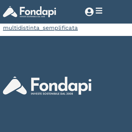
multidistinta_semplificata