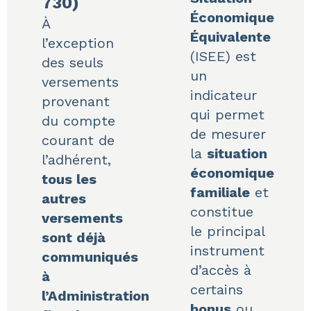
730)
Économique
À
Équivalente
l’exception
(ISEE) est
des seuls
un
versements
indicateur
provenant
qui permet
du compte
de mesurer
courant de
la
situation
l’adhérent,
économique
tous les
familiale
et
autres
constitue
versements
le principal
sont déjà
instrument
communiqués
d’accès à
à
certains
l’Administration
bonus
ou