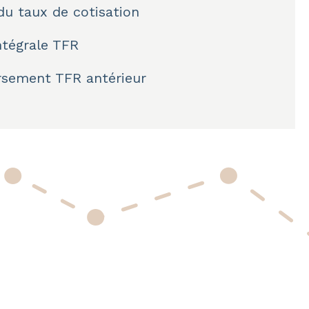
du taux de cotisation
ntégrale TFR
rsement TFR antérieur