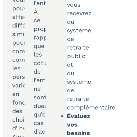
l’entreprise.
vous
pouvez
À
recevrez
effectuer
ce
du
différentes
propos,
système
simulations
rappelons
de
pour
que
retraite
comprendre
les
public
comment
cotisations
et
les
de
du
perspectives
l’employeur
système
varient
ne
de
en
sont
retraite
fonction
dues
complémentaire.
des
qu’en
Évaluez
choix
cas
vos
d’investissement.
d’adhésion
besoins
Ainsi,