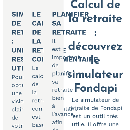
Calcul de
SIMULATEUR
LE
PLANIFIER
la retraite
DE
CALCUL
SA
:
RETRAITE
DE
RETRAITE
:
LA
Il
découvrez
est
UNE
RETRAITE
important
RESSOURCE
COMPLÉMENTAIRE
le
de
UTILE
Le
simulateur
planifier
calcul
Pour
sa
de
obtenir
Fondapi
retraite
la
une
bien
Le simulateur de
retraite
vision
à
retraite de Fondapi
complémentaire
claire
l’avance,
est un outil très
est
de
afin
utile. Il offre une
basé
votre