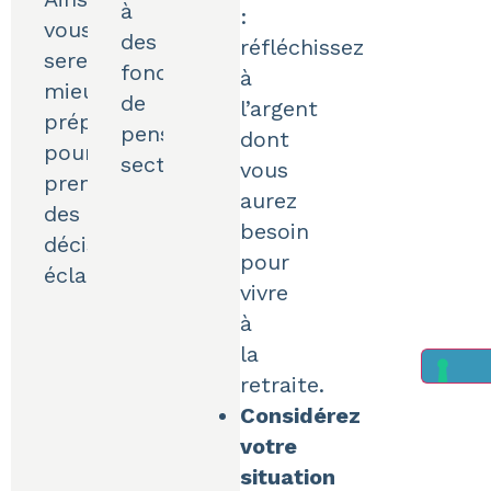
à
:
vous
des
réfléchissez
serez
fonds
à
mieux
de
l’argent
préparé
pension
dont
pour
sectoriels.
vous
prendre
aurez
des
besoin
décisions
pour
éclairées.
vivre
à
la
retraite.
Considérez
votre
situation