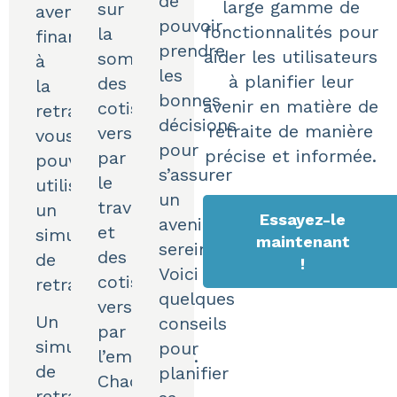
de
large gamme de
sur
avenir
pouvoir
fonctionnalités pour
la
financier
prendre
aider les utilisateurs
somme
à
les
à planifier leur
des
la
bonnes
avenir en matière de
cotisations
retraite,
décisions
retraite de manière
versées
vous
pour
précise et informée.
par
pouvez
s’assurer
le
utiliser
un
travailleur
un
Essayez-le
avenir
et
simulateur
maintenant
serein.
des
de
!
Voici
cotisations
retraite.
quelques
versées
Un
conseils
par
simulateur
pour
l’employeur.
de
planifier
Chaque
retraite