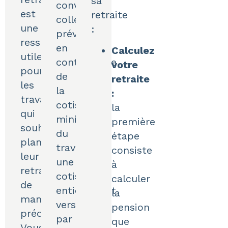
sa
convention
est
retraite
collective
une
:
prévoit,
ressource
en
Calculez
utile
contrepartie
votre
pour
de
retraite
les
la
:
travailleurs
cotisation
la
qui
minimale
première
souhaitent
du
étape
planifier
travailleur,
consiste
leur
une
à
retraite
cotisation
calculer
de
entièrement
la
manière
versée
pension
précise.
par
que
Vous