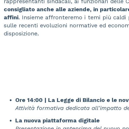
rappresentanti sindacali, ai funzionari delle C
consigliato anche alle aziende, in particolar
affini
. Insieme affronteremo i temi più caldi 
sulle recenti evoluzioni normative ed economi
disposizione.
Ore 14:00 | La Legge di Bilancio e le no
Attività formativa dedicata all'impatto del
La nuova piattaforma digitale
Presentazione in anteprima del nuovo por