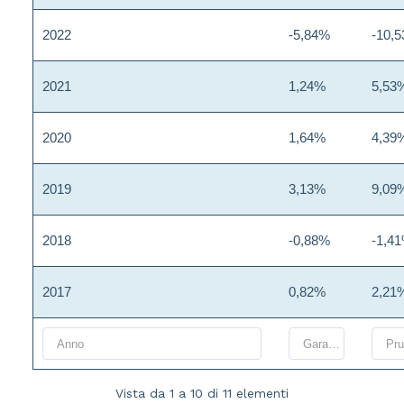
2022
-5,84%
-10,
2021
1,24%
5,53
2020
1,64%
4,39
2019
3,13%
9,09
2018
-0,88%
-1,4
2017
0,82%
2,21
Vista da 1 a 10 di 11 elementi