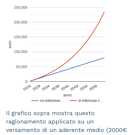
250,000
200,000
150,000
euro
100,000
50,000
0
2024
2029
2034
2039
2044
2049
2054
2059
anno
no interesse…
si interesse c…
Il grafico sopra mostra questo
ragionamento applicato su un
versamento di un aderente medio (2000€