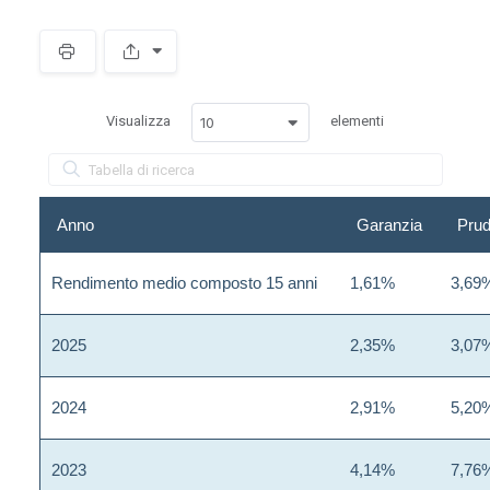
Spacer
Visualizza
elementi
10
Anno
Garanzia
Prud
Rendimento medio composto 15 anni
1,61%
3,69
2025
2,35%
3,07
2024
2,91%
5,20
2023
4,14%
7,76